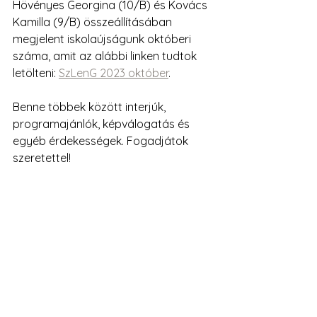
Hövényes Georgina (10/B) és Kovács 
Kamilla (9/B) összeállításában 
megjelent iskolaújságunk októberi 
száma, amit az alábbi linken tudtok 
letölteni: 
SzLenG 2023 október
.
Benne többek között interjúk, 
programajánlók, képválogatás és 
egyéb érdekességek. Fogadjátok 
szeretettel!