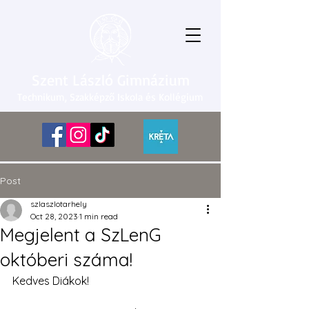
Szent László Gimnázium
Technikum, Szakképző Iskola és Kollégium
Post
szlaszlotarhely
Oct 28, 2023
1 min read
Megjelent a SzLenG
októberi száma!
Kedves Diákok! 