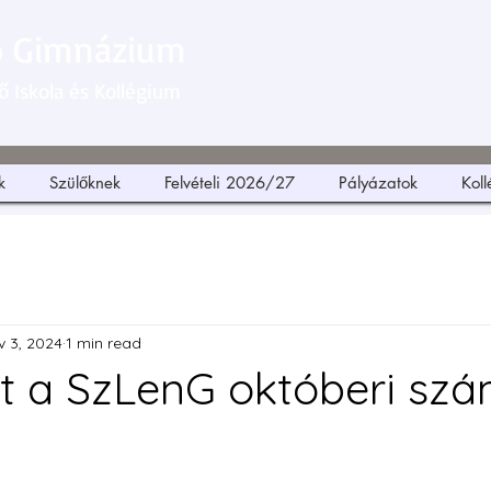
ó Gimnázium
 Iskola és Kollégium
k
Szülőknek
Felvételi 2026/27
Pályázatok
Kol
v 3, 2024
1 min read
t a SzLenG októberi szá