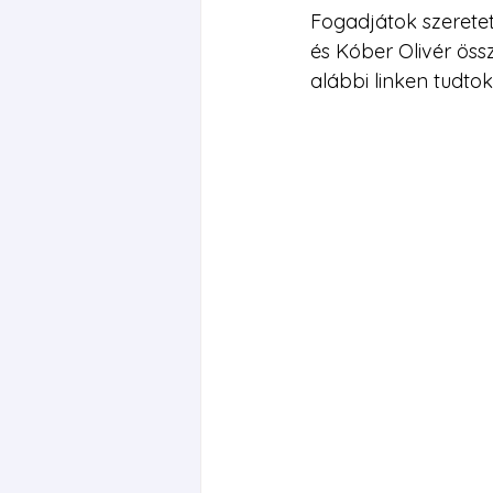
Fogadjátok szerete
és Kóber Olivér öss
alábbi linken tudtok