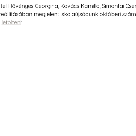
ttel Hövényes Georgina, Kovács Kamilla, Simonfai Cse
zeállításában megjelent iskolaújságunk októberi számá
 
letölteni
: