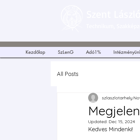
Szent Lászl
Technikum, Szakképző
Kezdőlap
SzLenG
Adó1%
Intézményün
All Posts
szlaszlotarhely
No
Megjelen
Updated:
Dec 15, 2024
Kedves Mindenki!