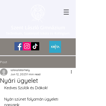
Szent László Gimnázium
Technikum, Szakképző Iskola és Kollégium
Post
szlaszlotarhely
Jun 12, 2023
1 min read
Nyári ügyelet
Kedves Szülők és Diákok! 
Nyári szünet folyamán ügyeleti 
napjaink: 