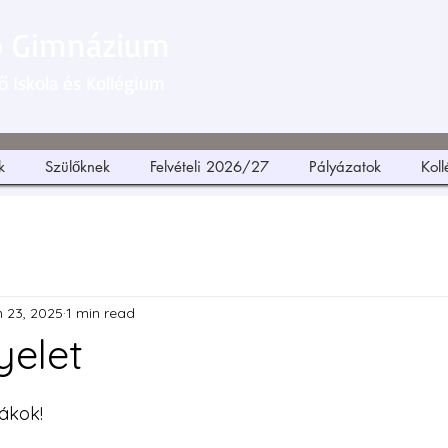
ó Gimnázium
 Iskola és Kollégium
k
Szülőknek
Felvételi 2026/27
Pályázatok
Kol
 23, 2025
1 min read
yelet
ákok! 