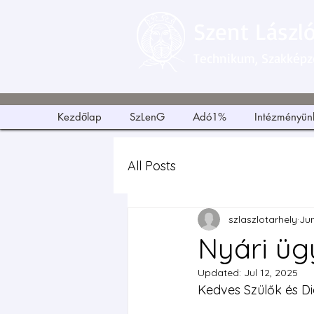
Szent Lászl
Technikum, Szakképző
Kezdőlap
SzLenG
Adó1%
Intézményün
All Posts
szlaszlotarhely
Jun
Nyári üg
Updated:
Jul 12, 2025
Kedves Szülők és Di