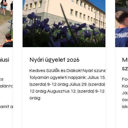
iusi
Nyári ügyelet 2026
Me
s
Kedves Szülők és Diákok! Nyári szünet
folyamán ügyeleti napjaink: Július 15.
cs
Fo
(szerda) 9-12 óráig Július 29. (szerda) 9-
alántai
Ka
12 óráig Augusztus 12. (szerda) 9-12
Já
óráig
ös
 amit az
is
eni:
al
/d/1NYeiA
ht
YX/view?
Bu