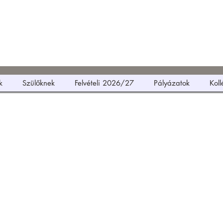
ó Gimnázium
 Iskola és Kollégium
k
Szülőknek
Felvételi 2026/27
Pályázatok
Kol