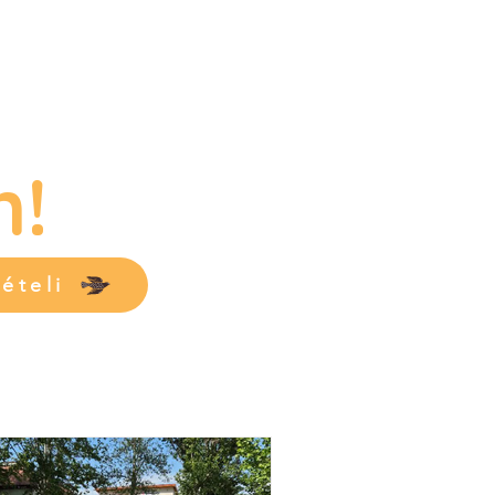
n!
ételi