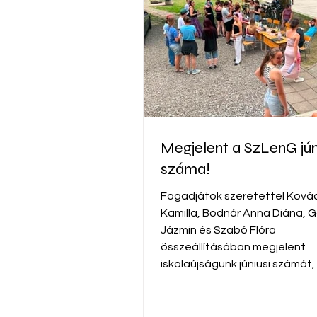
Megjelent a SzLenG jún
száma!
Fogadjátok szeretettel Ková
Kamilla, Bodnár Anna Diána, G
Jázmin és Szabó Flóra
összeállításában megjelent
iskolaújságunk júniusi számát,
alábbi linken tudtok megtekint
https://drive.google.com/file
6erpcIlynJ1lL_udW7czHq1H_