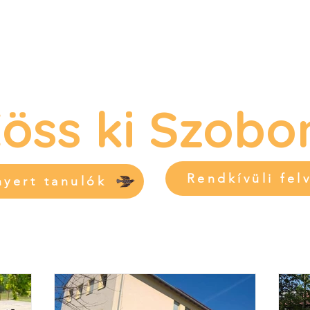
öss ki Szobo
Rendkívüli felv
nyert tanulók