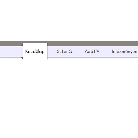
Szent Lászl
Technikum, Szakképző
Kezdőlap
SzLenG
Adó1%
Intézményün