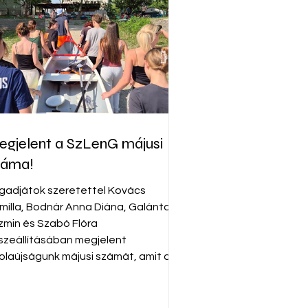
gjelent a SzLenG májusi
záma!
gadjátok szeretettel Kovács
milla, Bodnár Anna Diána, Galántai
zmin és Szabó Flóra
szeállításában megjelent
kolaújságunk májusi számát, amit az
ábbi linken tudtok megtekinteni:
tps://drive.google.com/file/d/10KPQ
r1Jr-g5iXGY-G4Uu7SJYhs8r4I/view?